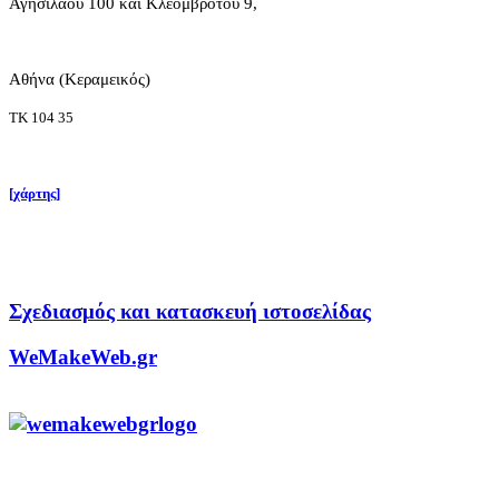
Αγησιλάου 100 και Κλεομβρότου 9,
Αθήνα (Κεραμεικός)
ΤΚ 104 35
[χάρτης]
Σχεδιασμός και κατασκευή ιστοσελίδας
WeMakeWeb.gr