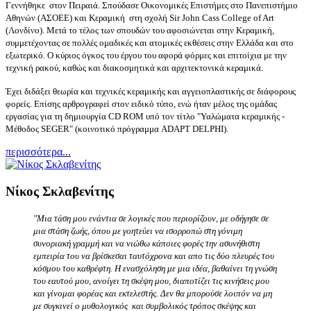
Γεννήθηκε στον Πειραιά. Σπούδασε Οικονομικές Επιστήμες στο Πανεπιστήμιο
Αθηνών (ΑΣΟΕΕ) και Κεραμική στη σχολή Sir John Cass College of Art
(Λονδίνο). Μετά το τέλος των σπουδών του αφοσιώνεται στην Κεραμική,
συμμετέχοντας σε πολλές ομαδικές και ατομικές εκθέσεις στην Ελλάδα και στο
εξωτερικό. Ο κύριος όγκος του έργου του αφορά φόρμες και επιτοίχια με την
τεχνική ρακού, καθώς και διακοσμητικά και αρχιτεκτονικά κεραμικά.
Έχει διδάξει θεωρία και τεχνικές κεραμικής και αγγειοπλαστικής σε διάφορους
φορείς. Επίσης αρθρογραφεί στον ειδικό τύπο, ενώ ήταν μέλος της ομάδας
εργασίας για τη δημιουργία CD ROM υπό τον τίτλο "Υαλώματα κεραμικής -
Μέθοδος SEGER" (κοινοτικό πρόγραμμα ADAPT DELPHI).
περισσότερα...
Νίκος Σκλαβενίτης
"Μια τάση μου ενάντια σε λογικές που περιορίζουν, με οδήγησε σε
μια στάση ζωής, όπου με γοητεύει να ισορροπώ στη γόνιμη
συνοριακή γραμμή και να νιώθω κάποιες φορές την ασυνήθιστη
εμπειρία του να βρίσκεσαι ταυτόχρονα και απο τις δύο πλευρές του
κόσμου του καθρέφτη. Η ενασχόληση με μια ιδέα, βαθαίνει τη γνώση
του εαυτού μου, ανοίγει τη σκέψη μου, διαποτίζει τις κινήσεις μου
και γίνομαι φορέας και εκτελεστής. Δεν θα μπορούσε λοιπόν να μη
με συγκινεί ο μυθολογικός και συμβολικός τρόπος σκέψης και