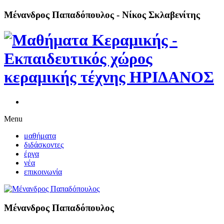
Μένανδρος Παπαδόπουλος - Νίκος Σκλαβενίτης
Menu
μαθήματα
διδάσκοντες
έργα
νέα
επικοινωνία
Μένανδρος Παπαδόπουλος