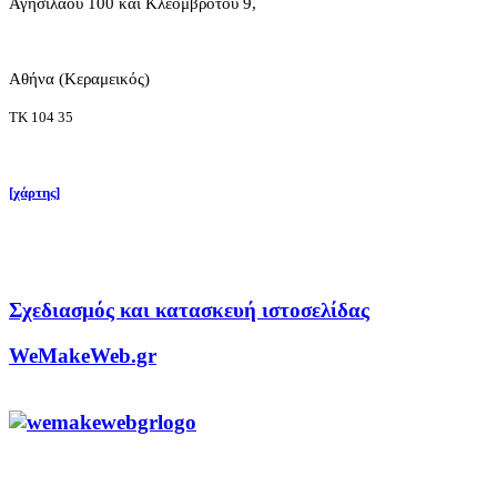
Αγησιλάου 100 και Κλεομβρότου 9,
Αθήνα (Κεραμεικός)
ΤΚ 104 35
[χάρτης]
Σχεδιασμός και κατασκευή ιστοσελίδας
WeMakeWeb.gr