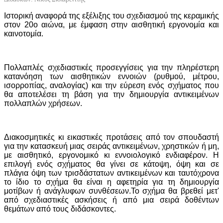
Ιστορική αναφορά της εξέλιξης του σχεδιασμού της κεραμικής
στον 20ο αιώνα, με έμφαση στην αισθητική εργονομία και
καινοτομία.
Πολλαπλές σχεδιαστικές προσεγγίσεις για την πληρέστερη
κατανόηση των αισθητικών εννοιών (ρυθμού, μέτρου,
ισορροπίας, αναλογίας) και την εύρεση ενός σχήματος που
θα αποτελέσει τη βάση για την δημιουργία αντικειμένων
πολλαπλών χρήσεων.
Διακοσμητικές κι εικαστικές προτάσεις από τον σπουδαστή
για την κατασκευή μιας σειράς αντικειμένων, χρηστικών ή μη,
με αισθητικό, εργονομικό κι εννοιολογικό ενδιαφέρον. Η
επιλογή ενός σχήματος θα γίνει σε κάτοψη, όψη και σε
πλάγια όψη των τρισδάστατων αντικειμένων και ταυτόχρονα
το ίδιο το σχήμα θα είναι η αφετηρία για τη δημιουργία
μοτίβων ή ανάγλυφων συνθέσεων.Το σχήμα θα βρεθεί μετ'
από σχεδιαστικές ασκήσεις ή από μια σειρά δοθέντων
θεμάτων από τους διδάσκοντες.