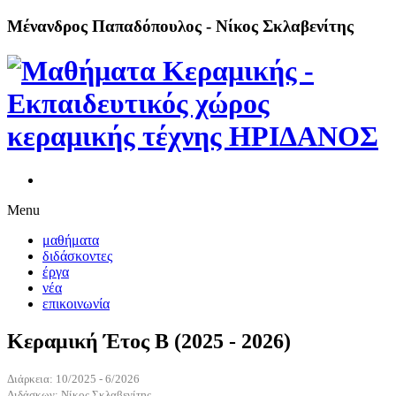
Μένανδρος Παπαδόπουλος - Νίκος Σκλαβενίτης
Menu
μαθήματα
διδάσκοντες
έργα
νέα
επικοινωνία
Κεραμική Έτος Β (2025 - 2026)
Διάρκεια: 10/2025 - 6/2026
Διδάσκων: Νίκος Σκλαβενίτης